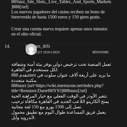
88Starz_Site_Slots,_Live_Tables_And_Sports_Markets
]888[/url]
Los nuevos jugadores del casino reciben un bono de
bienvenida de hasta 1500 euros y 150 giros gratis.
Crear una cuenta nueva requiere apenas unos minutos
en el sitio oficial.
888starz_ibSi
10 JUILLET 2026/13H20
RÉPONDRE
تعمل المنصة تحت ترخيص دولي يوفر بيئة آمنة وشفافة
لكل مستخدم في القاهرة.
يقدم 888starz ما يزيد على أربعة آلاف عنوان سلوت في
مكتبة متجددة.
888starz [url=https://wiki.internzone.net/index.php?
title=Benutzer:Darrel90Y93]888starz[/url]
تتغير الأودز في الوقت الفعلي مع خيار المراهنة الحية.
يمنح الكازينو اللاعب الجديد في القاهرة مكافأة ترحيب
تصل إلى 1500 يورو مع 150 لفة مجانية.
يعمل فريق المساعدة طوال اليوم مع تطبيق محمول
لأندرويد وآبل.